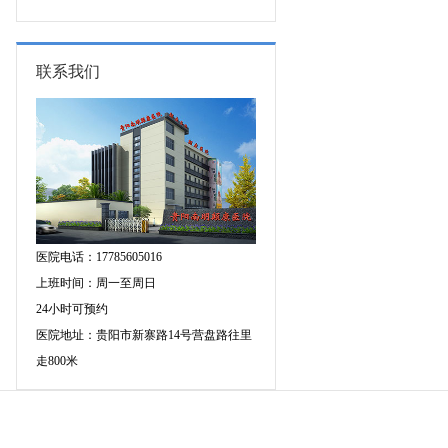
专家空降贵阳亲诊，勿错过！
三甲癫痫名医公益亲诊+检查治疗大
额援助，速约！
联系我们
医院电话：17785605016
上班时间：周一至周日
24小时可预约
医院地址：贵阳市新寨路14号营盘路往里
走800米