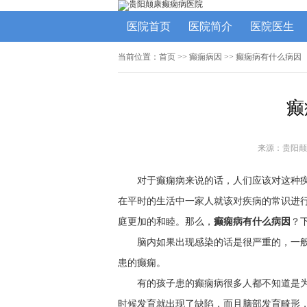
医院首页
医院简介
医院医生
当前位置：
首页
>>
癫痫病因
>> 癫痫病有什么病因
癫
来源：贵阳颠
对于癫痫病来说的话，人们应该对这种
在平时的生活中一家人就该对疾病的常识进
庭更加的和睦。那么，
癫痫病有什么病因
？
脑内如果出现感染的话是很严重的，一
患的癫痫。
有的孩子患的癫痫病很多人都不知道是
时候发育就出现了缺陷，而且脑部发育畸形