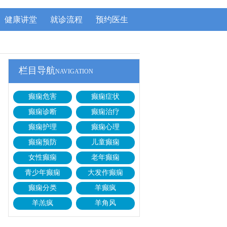
健康讲堂
就诊流程
预约医生
栏目导航
NAVIGATION
癫痫危害
癫痫症状
癫痫诊断
癫痫治疗
癫痫护理
癫痫心理
癫痫预防
儿童癫痫
女性癫痫
老年癫痫
青少年癫痫
大发作癫痫
癫痫分类
羊癫疯
羊羔疯
羊角风