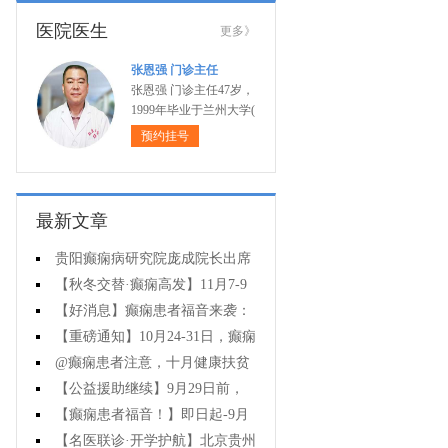
医院医生
更多》
张恩强 门诊主任
张恩强 门诊主任47岁，
1999年毕业于兰州大学(
预约挂号
最新文章
贵阳癫痫病研究院庞成院长出席
第十一届CAAE国际癫痫论坛暨协会
【秋冬交替·癫痫高发】11月7-9
成立20周年庆典
日，超难约的北京三甲名医，携手
【好消息】癫痫患者福音来袭：
贵州专家团共抗癫痫，速约！
万元救助+半价专项检查+京黔专家
【重磅通知】10月24-31日，癫痫
免费亲诊，符合条件者速申请！
病专项检查全额救助+京黔名医免费
@癫痫患者注意，十月健康扶贫
亲诊+高达万元补贴，名额有限，速
救助计划开启，专家免费亲诊+高达
【公益援助继续】9月29日前，
万元治疗救助，速抢名额！
癫痫名医免费亲诊+检查治疗大额援
【癫痫患者福音！】即日起-9月
助持续发放，速约！
15日，专项检查免费+北京三甲知名
【名医联诊·开学护航】北京贵州