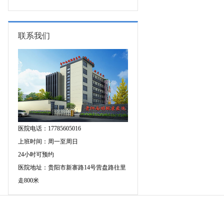
专家空降贵阳亲诊，勿错过！
三甲癫痫名医公益亲诊+检查治疗大
额援助，速约！
联系我们
医院电话：17785605016
上班时间：周一至周日
24小时可预约
医院地址：贵阳市新寨路14号营盘路往里
走800米