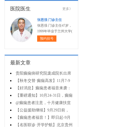
医院医生
更多》
张恩强 门诊主任
张恩强 门诊主任47岁，
1999年毕业于兰州大学(
预约挂号
最新文章
贵阳癫痫病研究院庞成院长出席
第十一届CAAE国际癫痫论坛暨协会
【秋冬交替·癫痫高发】11月7-9
成立20周年庆典
日，超难约的北京三甲名医，携手
【好消息】癫痫患者福音来袭：
贵州专家团共抗癫痫，速约！
万元救助+半价专项检查+京黔专家
【重磅通知】10月24-31日，癫痫
免费亲诊，符合条件者速申请！
病专项检查全额救助+京黔名医免费
@癫痫患者注意，十月健康扶贫
亲诊+高达万元补贴，名额有限，速
救助计划开启，专家免费亲诊+高达
【公益援助继续】9月29日前，
万元治疗救助，速抢名额！
癫痫名医免费亲诊+检查治疗大额援
【癫痫患者福音！】即日起-9月
助持续发放，速约！
15日，专项检查免费+北京三甲知名
【名医联诊·开学护航】北京贵州