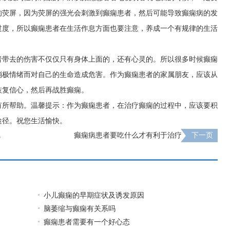
的荧屏，因为荧屏的强光会刺激到癫痫患者，然后可能导致癫痫病的发
过度，所以癫痫患者在生活作息方面也要注意，养成一个有规律的生活
者带去的伤害不仅仅只有身体上面的，还有心灵的。所以很多时候癫痫
消极情绪而对自己的生命造成危害。作为癫痫患者的家属朋友，应该从
恢复信心，然后再战胜癫痫。
有所帮助。温馨提示：作为癫痫患者，在治疗癫痫的过程中，应该要积
途径。祝您生活愉快。
呢
癫痫病患者要吃什么才有利于治疗
下一页
小儿癫痫的早期症状及诱发原因
脑萎缩与癫痫有关系吗
癫痫患者需要有一个好心态