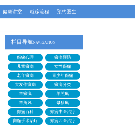
健康讲堂
就诊流程
预约医生
栏目导航
NAVIGATION
癫痫心理
癫痫预防
儿童癫痫
女性癫痫
老年癫痫
青少年癫痫
大发作癫痫
癫痫分类
羊癫疯
羊羔疯
羊角风
母猪疯
癫痫百科
癫痫中医治疗
癫痫手术治疗
癫痫西医治疗