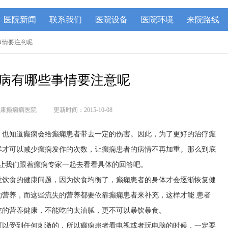
医院新闻
联系我们
医院设备
医院环境
来院路线
事情要注意呢
病有哪些事情要注意呢
康癫痫病医院
更新时间：2015-10-08
，也知道癫痫会给癫痫患者带去一定的伤害。因此，为了更好的治疗癫
样才可以减少癫痫发作的次数，让癫痫患者的病情不再加重。那么到底
就让我们跟着癫痫专家一起去看看具体的回答吧。
意饮食的健康问题，因为饮食均衡了，癫痫患者的身体才会逐渐恢复健
营养，而这些流失的营养都要依靠癫痫患者来补充，这样才能 患者
吃的营养健康，不能吃的太油腻，更不可以暴饮暴食。
可以受到任何刺激的，所以癫痫患者看电视或者玩电脑的时候，一定要