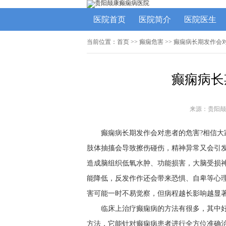
医院首页
医院简介
医院医生
当前位置：
首页
>>
癫痫危害
>> 癫痫病长期发作会
癫痫病长
来源：贵阳颠
癫痫病长期发作会对患者的危害?相信
肢体抽搐会导致擦伤碰伤，精神异常又会引
造成脑组织低氧水肿、功能损害，大脑受损
能降低，反发作作还会带来恐惧、自卑等心
害可能一时不易觉察，但病程越长影响越显
临床上治疗癫痫病的方法有很多，其中
方法，它能针对癫痫病患者进行全方位准确治