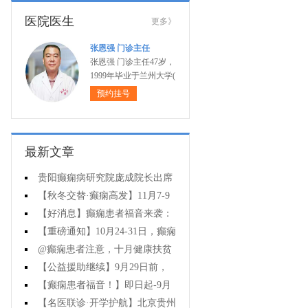
医院医生
更多》
张恩强 门诊主任
张恩强 门诊主任47岁，
1999年毕业于兰州大学(
预约挂号
最新文章
贵阳癫痫病研究院庞成院长出席
第十一届CAAE国际癫痫论坛暨协会
【秋冬交替·癫痫高发】11月7-9
成立20周年庆典
日，超难约的北京三甲名医，携手
【好消息】癫痫患者福音来袭：
贵州专家团共抗癫痫，速约！
万元救助+半价专项检查+京黔专家
【重磅通知】10月24-31日，癫痫
免费亲诊，符合条件者速申请！
病专项检查全额救助+京黔名医免费
@癫痫患者注意，十月健康扶贫
亲诊+高达万元补贴，名额有限，速
救助计划开启，专家免费亲诊+高达
【公益援助继续】9月29日前，
万元治疗救助，速抢名额！
癫痫名医免费亲诊+检查治疗大额援
【癫痫患者福音！】即日起-9月
助持续发放，速约！
15日，专项检查免费+北京三甲知名
【名医联诊·开学护航】北京贵州