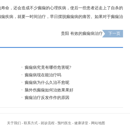
的寿命，还会造成不少癫痫的心理疾病，使后一些患者还走上了自杀的
癫痫疾病，就要一时间治疗，早日摆脱癫痫病的痛苦。如果对于癫痫治
贵阳 有效的癫痫病治疗
下一页
癫痫病究竟有哪些危害呢?
癫痫病现在能治疗吗
癫痫病为什么久治不愈呢
脑外伤癫痫如何治效果果好
癫痫治疗反发作作的原因
关于我们
-
联系方式
-
就诊流程
-
预约医生
-
健康讲堂
-
网站地图