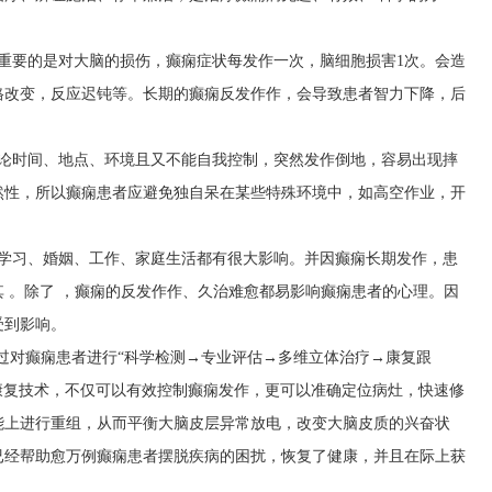
重要的是对大脑的损伤，癫痫症状每发作一次，脑细胞损害1次。会造
格改变，反应迟钝等。长期的癫痫反发作作，会导致患者智力下降，后
不论时间、地点、环境且又不能自我控制，突然发作倒地，容易出现摔
然性，所以癫痫患者应避免独自呆在某些特殊环境中，如高空作业，开
、学习、婚姻、工作、家庭生活都有很大影响。并因癫痫长期发作，患
 。除了 ，癫痫的反发作作、久治难愈都易影响癫痫患者的心理。因
受到影响。
过对癫痫患者进行“科学检测→专业评估→多维立体治疗→康复跟
康复技术，不仅可以有效控制癫痫发作，更可以准确定位病灶，快速修
能上进行重组，从而平衡大脑皮层异常放电，改变大脑皮质的兴奋状
已经帮助愈万例癫痫患者摆脱疾病的困扰，恢复了健康，并且在际上获