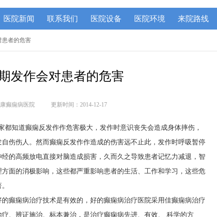
医院新闻
联系我们
医院设备
医院环境
来院路线
对患者的危害
期发作会对患者的危害
康癫痫病医院
更新时间：2014-12-17
大家都知道癫痫反发作作危害极大，发作时意识丧失会造成身体摔伤，
发自伤伤人。然而癫痫反发作作造成的伤害远不止此，发作时呼吸暂停
神经的高频放电直接对脑造成损害，久而久之导致患者记忆力减退，智
理方面的消极影响，这些都严重影响患者的生活、工作和学习，这些危
著。
好的癫痫病治疗技术是有效的，好的癫痫病治疗医院采用佳癫痫病治疗
疗、辨证施治、标本兼治，是治疗癫痫病先进、有效、 科学的方