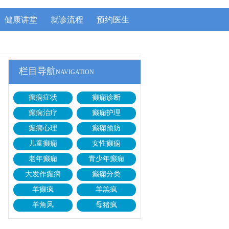
健康讲堂
就诊流程
预约医生
栏目导航
NAVIGATION
癫痫症状
癫痫诊断
癫痫治疗
癫痫护理
癫痫心理
癫痫预防
儿童癫痫
女性癫痫
老年癫痫
青少年癫痫
大发作癫痫
癫痫分类
羊癫疯
羊羔疯
羊角风
母猪疯