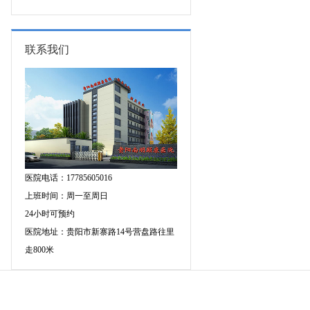
专家空降贵阳亲诊，勿错过！
三甲癫痫名医公益亲诊+检查治疗大
额援助，速约！
联系我们
医院电话：17785605016
上班时间：周一至周日
24小时可预约
医院地址：贵阳市新寨路14号营盘路往里
走800米