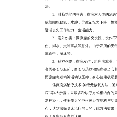
法。
1、对脑功能的损害：癫痫对人体的危害
成脑细胞缺氧，水肿，导致记忆力下降，性
逐渐丧失工作能力，生活能力。
2、意外伤害：因癫痫的突发性，发作
伤、溺水、交通事故等意外。由于发病的突
车途中，游泳等。
3、精神创伤：癫痫发作，给患者就业
者需要长期服药，而长期药物治癫痫要当心其
而癫痫患者精神活动较压抑，身心健康极易
佳癫痫病治疗技术-神经元修复方法，通
踪”等4大步骤，采取多种诊疗方式相结合的
复神经元，使损伤后的中枢神经在结构与功
态，达到癫痫临床治疗的目的，此方法效果
得了众多际专家的认可。