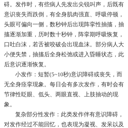
碍。发作时，有些病人先发出尖锐叫声，后既有
意识丧失而跌倒，有全身肌肉强直、呼吸停顿，
头眼可偏向一侧，数秒钟后出现阵挛性抽搐，抽
搐逐渐加重，历时数十秒钟，阵挛期呼吸恢复，
口吐白沫，若舌被咬破会出现血沫。部分病人大
小便失禁，抽搐后全身松弛或进入昏睡状态，此
后意识逐渐恢复。
小发作：短暂(5~10秒)意识障碍或丧失，而
无全身痉挛现象。每日会有多次发作，有时会有
节律性眨眼、低头、两眼直视、上肢抽动的现
象。
复杂部分性发作：此类发作伴有意识障碍，
对发作经过不能回忆，也表现为凝视、发呆以及