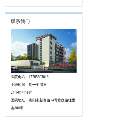
专家空降贵阳亲诊，勿错过！
三甲癫痫名医公益亲诊+检查治疗大
额援助，速约！
联系我们
医院电话：17785605016
上班时间：周一至周日
24小时可预约
医院地址：贵阳市新寨路14号营盘路往里
走800米