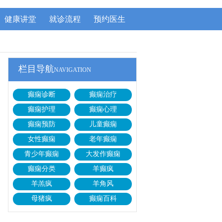
健康讲堂
就诊流程
预约医生
栏目导航
NAVIGATION
癫痫诊断
癫痫治疗
癫痫护理
癫痫心理
癫痫预防
儿童癫痫
女性癫痫
老年癫痫
青少年癫痫
大发作癫痫
癫痫分类
羊癫疯
羊羔疯
羊角风
母猪疯
癫痫百科