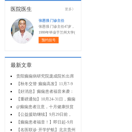
医院医生
更多》
张恩强 门诊主任
张恩强 门诊主任47岁，
1999年毕业于兰州大学(
预约挂号
最新文章
贵阳癫痫病研究院庞成院长出席
第十一届CAAE国际癫痫论坛暨协会
【秋冬交替·癫痫高发】11月7-9
成立20周年庆典
日，超难约的北京三甲名医，携手
【好消息】癫痫患者福音来袭：
贵州专家团共抗癫痫，速约！
万元救助+半价专项检查+京黔专家
【重磅通知】10月24-31日，癫痫
免费亲诊，符合条件者速申请！
病专项检查全额救助+京黔名医免费
@癫痫患者注意，十月健康扶贫
亲诊+高达万元补贴，名额有限，速
救助计划开启，专家免费亲诊+高达
【公益援助继续】9月29日前，
万元治疗救助，速抢名额！
癫痫名医免费亲诊+检查治疗大额援
【癫痫患者福音！】即日起-9月
助持续发放，速约！
15日，专项检查免费+北京三甲知名
【名医联诊·开学护航】北京贵州