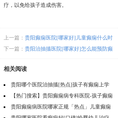
疗，以免给孩子造成伤害。
上一篇：
贵阳癫痫医院[哪家好]儿童癫痫什么时
候会发作？
下一篇：
贵阳治抽搐医院[哪家好]怎么能预防癫
痫？
相关阅读
贵阳哪个医院治抽搐[热点]孩子有癫痫上学
要注意什么？
【热门搜索】贵阳癫痫病专科医院-孩子癫痫
病会影响寿命吗
贵阳癫痫病医院哪家正规「热点」儿童癫痫
常见的表现是什么？
贵阳哪家医院看癫痫好[口碑]给婴幼儿治疗