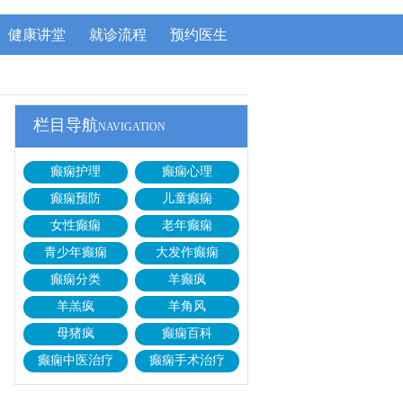
健康讲堂
就诊流程
预约医生
栏目导航
NAVIGATION
癫痫护理
癫痫心理
癫痫预防
儿童癫痫
女性癫痫
老年癫痫
青少年癫痫
大发作癫痫
癫痫分类
羊癫疯
羊羔疯
羊角风
母猪疯
癫痫百科
癫痫中医治疗
癫痫手术治疗