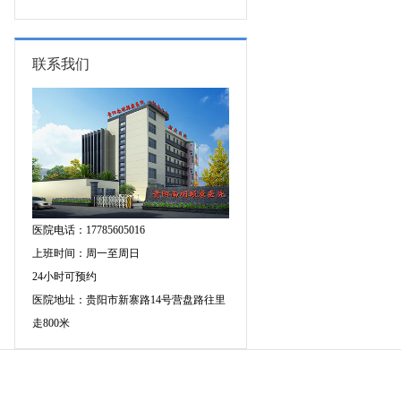
专家空降贵阳亲诊，勿错过！
三甲癫痫名医公益亲诊+检查治疗大
额援助，速约！
联系我们
医院电话：17785605016
上班时间：周一至周日
24小时可预约
医院地址：贵阳市新寨路14号营盘路往里
走800米