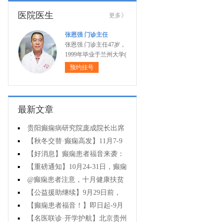
医院医生
更多》
张恩强 门诊主任
张恩强 门诊主任47岁，
1999年毕业于兰州大学(
预约挂号
最新文章
贵阳癫痫病研究院庞成院长出席
第十一届CAAE国际癫痫论坛暨协会
【秋冬交替·癫痫高发】11月7-9
成立20周年庆典
日，超难约的北京三甲名医，携手
【好消息】癫痫患者福音来袭：
贵州专家团共抗癫痫，速约！
万元救助+半价专项检查+京黔专家
【重磅通知】10月24-31日，癫痫
免费亲诊，符合条件者速申请！
病专项检查全额救助+京黔名医免费
@癫痫患者注意，十月健康扶贫
亲诊+高达万元补贴，名额有限，速
救助计划开启，专家免费亲诊+高达
【公益援助继续】9月29日前，
万元治疗救助，速抢名额！
癫痫名医免费亲诊+检查治疗大额援
【癫痫患者福音！】即日起-9月
助持续发放，速约！
15日，专项检查免费+北京三甲知名
【名医联诊·开学护航】北京贵州